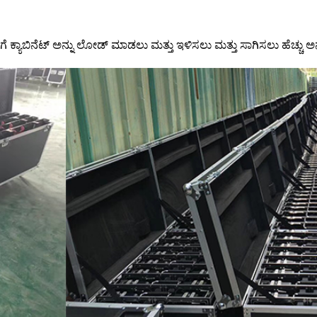
ಾಡಿಗೆ ಕ್ಯಾಬಿನೆಟ್ ಅನ್ನು ಲೋಡ್ ಮಾಡಲು ಮತ್ತು ಇಳಿಸಲು ಮತ್ತು ಸಾಗಿಸಲು ಹೆಚ್