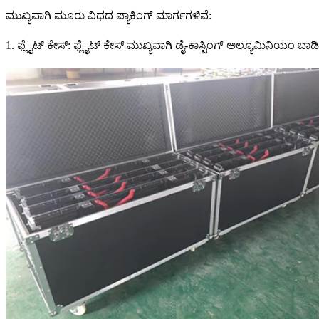
ಮುಖ್ಯವಾಗಿ ಮೂರು ವಿಧದ ಪ್ಯಾಕಿಂಗ್ ಮಾರ್ಗಗಳಿವೆ:
1. ಫ್ಲೈಟ್ ಕೇಸ್: ಫ್ಲೈಟ್ ಕೇಸ್ ಮುಖ್ಯವಾಗಿ ಡೈ-ಕಾಸ್ಟಿಂಗ್ ಅಲ್ಯೂಮಿನಿಯಂ ಬ